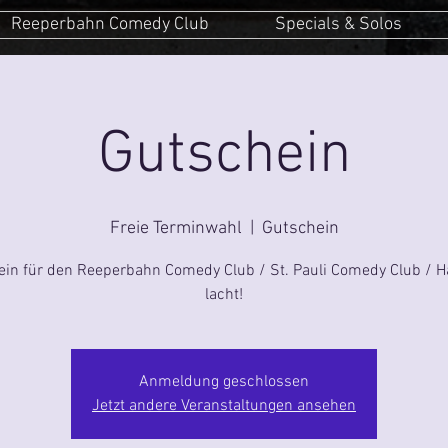
Reeperbahn Comedy Club
Specials & Solos
Gutschein
Freie Terminwahl
  |  
Gutschein
ein für den Reeperbahn Comedy Club / St. Pauli Comedy Club / 
lacht!
Anmeldung geschlossen
Jetzt andere Veranstaltungen ansehen