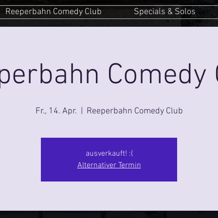
Reeperbahn Comedy Club
Specials & Solos
perbahn Comedy 
Fr., 14. Apr.
  |  
Reeperbahn Comedy Club
ausverkauft! :(
Alternativer Termin