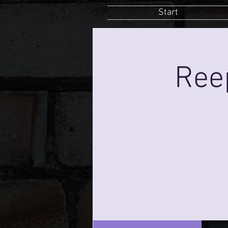
Start
Ree