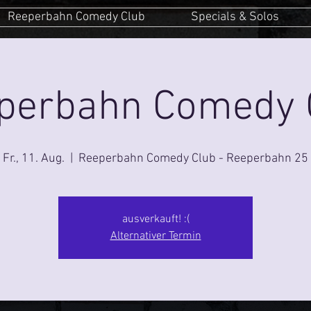
Reeperbahn Comedy Club
Specials & Solos
perbahn Comedy 
Fr., 11. Aug.
  |  
Reeperbahn Comedy Club - Reeperbahn 25
ausverkauft! :(
Alternativer Termin