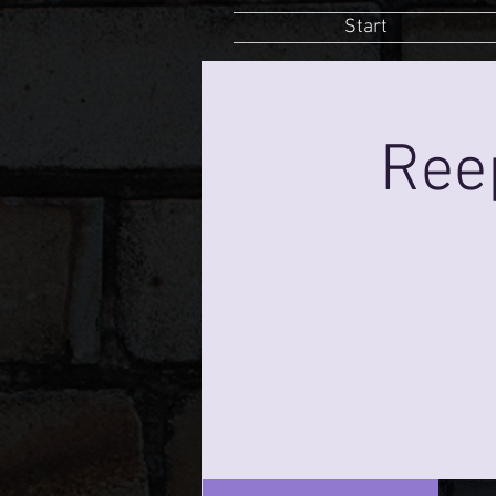
Start
Ree