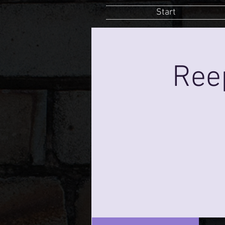
Start
Ree