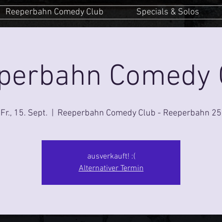
Reeperbahn Comedy Club
Specials & Solos
perbahn Comedy 
Fr., 15. Sept.
  |  
Reeperbahn Comedy Club - Reeperbahn 25
ausverkauft! :(
Alternativer Termin