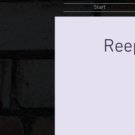
Start
Ree