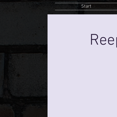
Start
Ree