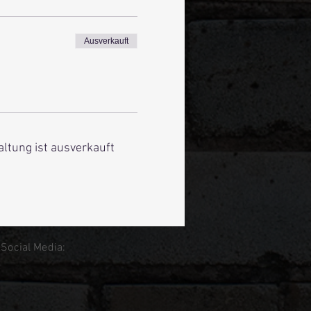
Ausverkauft
altung ist ausverkauft
 Social Media: