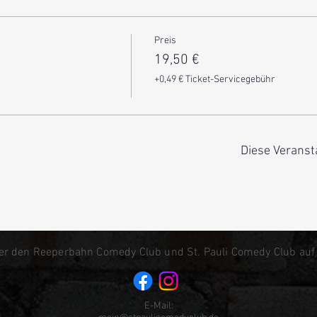
Preis
19,50 €
+0,49 € Ticket-Servicegebühr
Diese Veranst
er den Reeperbahn Comedy Club und St. Pauli Comedy Club auf
E-Mail: