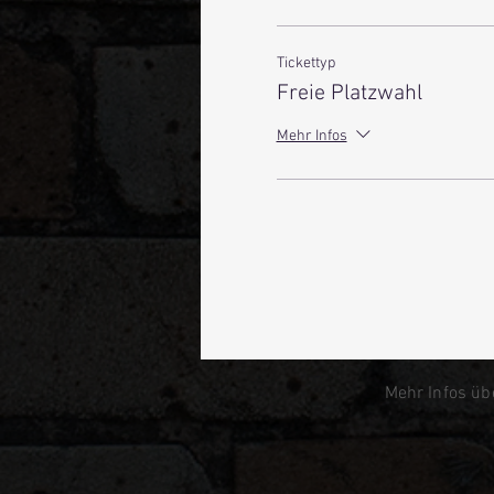
Tickettyp
Freie Platzwahl
Mehr Infos
Mehr Infos üb