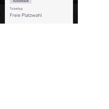
Ausverkauft
Tickettyp
Freie Platzwahl
Mehr Infos
Preis
19,50 €
+0,49 € Ticket-Servicegebühr
Diese Veranstaltung ist
ausverkauft
Mehr Infos über den Reeperbahn Comedy Club und St.
Pauli Comedy Club auf Social Media:
E-Mail:
moin@stpaulicomedyclub.de