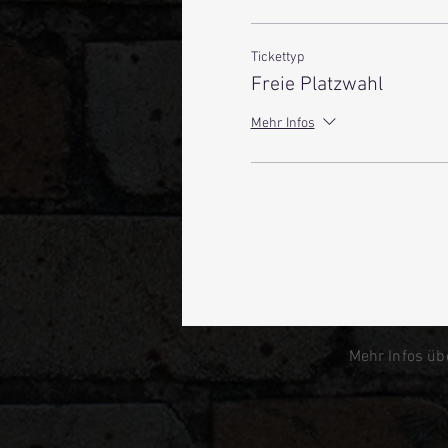
Tickettyp
Freie Platzwahl
Mehr Infos
Mehr Infos üb