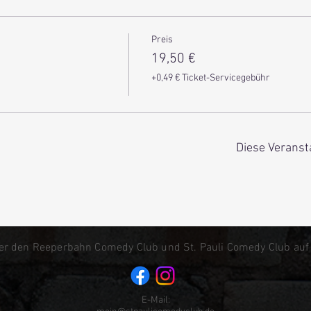
Preis
19,50 €
+0,49 € Ticket-Servicegebühr
Diese Veranst
er den Reeperbahn Comedy Club und St. Pauli Comedy Club auf
E-Mail: