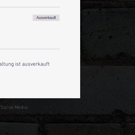
Ausverkauft
altung ist ausverkauft
 Social Media: