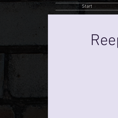
Start
Ree