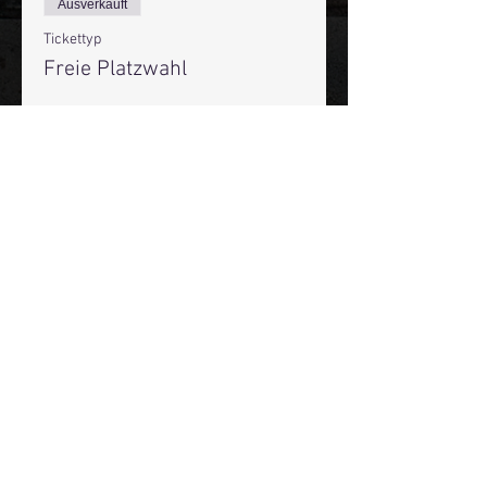
Ausverkauft
Tickettyp
Freie Platzwahl
Mehr Infos
Preis
19,50 €
+0,49 € Ticket-Servicegebühr
Diese Veranstaltung ist
ausverkauft
Mehr Infos über den Reeperbahn Comedy Club und St.
Pauli Comedy Club auf Social Media:
E-Mail:
moin@stpaulicomedyclub.de