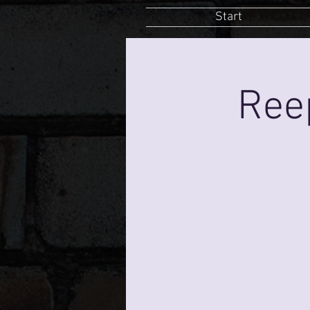
Start
Ree