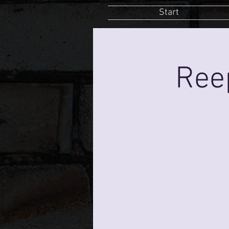
Start
Ree