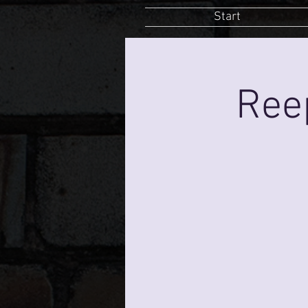
Start
Ree