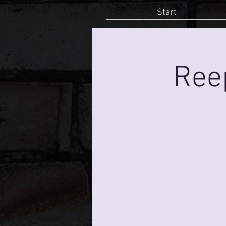
Start
Ree