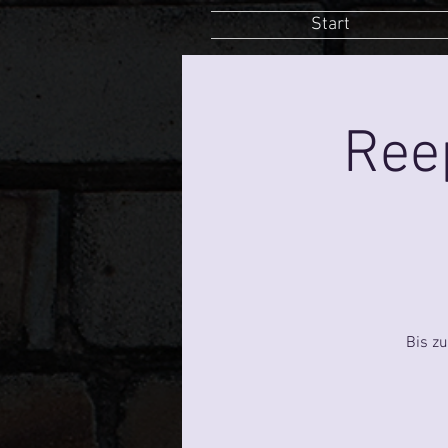
Start
Ree
Bis z