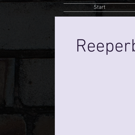
Start
Reeperb