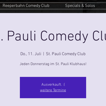
Reeperbahn Comedy Club
Specials & Solos
. Pauli Comedy C
Do., 11. Juli
  |  
St. Pauli Comedy Club
Jeden Donnerstag im St. Pauli Klubhaus!
Ausverkauft. :(
weitere Termine