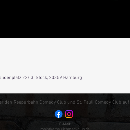
lbudenplatz 22/ 3. Stock, 20359 Hamburg
er den Reeperbahn Comedy Club und St. Pauli Comedy Club auf
E-Mail:
moin@stpaulicomedyclub.de