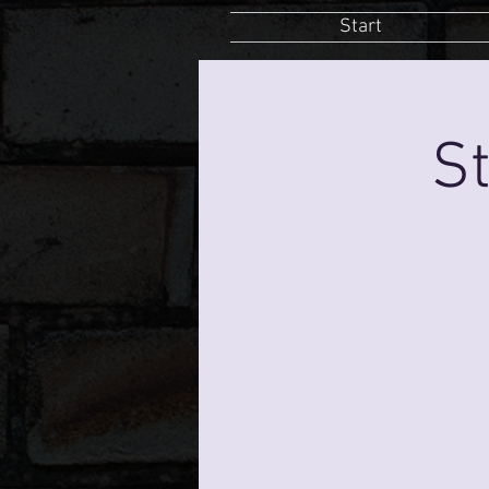
Start
St