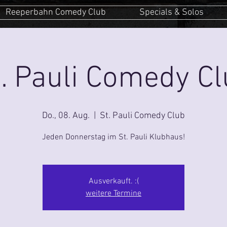
Reeperbahn Comedy Club
Specials & Solos
. Pauli Comedy C
Do., 08. Aug.
  |  
St. Pauli Comedy Club
Jeden Donnerstag im St. Pauli Klubhaus!
Ausverkauft. :(
weitere Termine