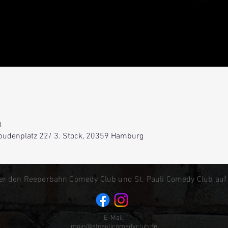
0
lbudenplatz 22/ 3. Stock, 20359 Hamburg
er den Reeperbahn Comedy Club und St. Pauli Comedy Club auf
E-Mail:
moin@stpaulicomedyclub.de