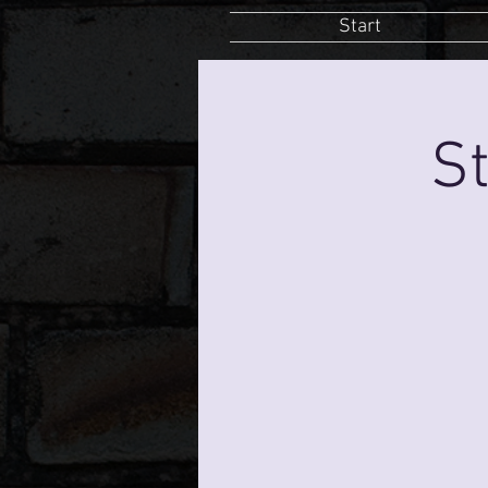
Start
St