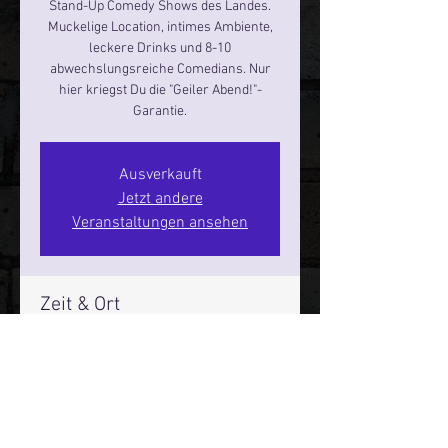
Stand-Up Comedy Shows des Landes.
Muckelige Location, intimes Ambiente,
leckere Drinks und 8-10
abwechslungsreiche Comedians. Nur
hier kriegst Du die "Geiler Abend!"-
Garantie.
Ausverkauft
Jetzt andere
Veranstaltungen ansehen
Zeit & Ort
14. Nov. 2024, 19:00 – 21:00
Hamburg, St. Pauli Spirit, Spielbudenpl.
22/3. Stock, 20359 Hamburg,
Deutschland