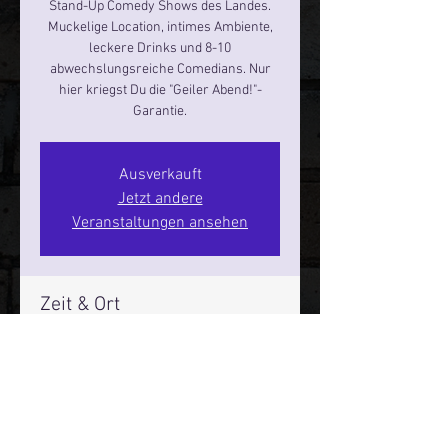
Stand-Up Comedy Shows des Landes.
Muckelige Location, intimes Ambiente,
leckere Drinks und 8-10
abwechslungsreiche Comedians. Nur
hier kriegst Du die "Geiler Abend!"-
Garantie.
Ausverkauft
Jetzt andere
Veranstaltungen ansehen
Zeit & Ort
14. Nov. 2024, 19:00 – 21:00
Hamburg, St. Pauli Spirit, Spielbudenpl.
22/3. Stock, 20359 Hamburg,
Deutschland