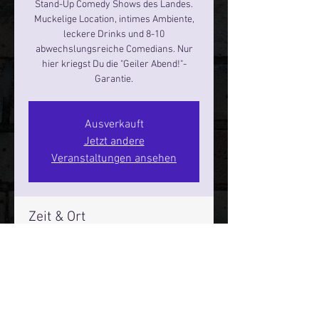
Stand-Up Comedy Shows des Landes.
Muckelige Location, intimes Ambiente,
leckere Drinks und 8-10
abwechslungsreiche Comedians. Nur
hier kriegst Du die "Geiler Abend!"-
Garantie.
Ausverkauft
Jetzt andere
Veranstaltungen ansehen
Zeit & Ort
28. Nov. 2024, 19:00 – 21:00
Hamburg, St. Pauli Spirit, Spielbudenpl.
22/3. Stock, 20359 Hamburg,
Deutschland