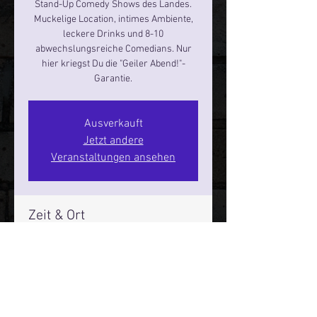
Stand-Up Comedy Shows des Landes.
Muckelige Location, intimes Ambiente,
leckere Drinks und 8-10
abwechslungsreiche Comedians. Nur
hier kriegst Du die "Geiler Abend!"-
Garantie.
Ausverkauft
Jetzt andere
Veranstaltungen ansehen
Zeit & Ort
06. Dez. 2024, 19:00 – 21:00
Hamburg, St. Pauli Spirit, Spielbudenpl.
22/3. Stock, 20359 Hamburg,
Deutschland