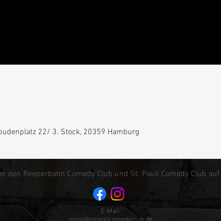
0
lbudenplatz 22/ 3. Stock, 20359 Hamburg
er den Reeperbahn Comedy Club und St. Pauli Comedy Club auf
E-Mail:
moin@stpaulicomedyclub.de