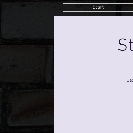
Start
St
Je