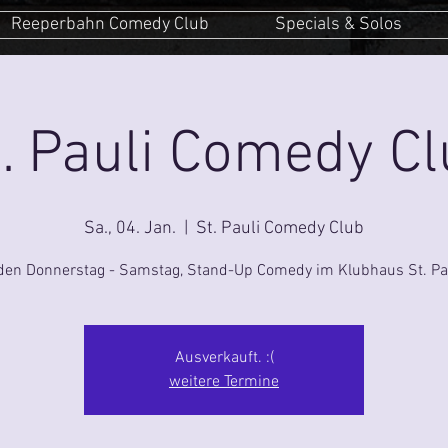
Reeperbahn Comedy Club
Specials & Solos
. Pauli Comedy C
Sa., 04. Jan.
  |  
St. Pauli Comedy Club
den Donnerstag - Samstag, Stand-Up Comedy im Klubhaus St. Pau
Ausverkauft. :(
weitere Termine