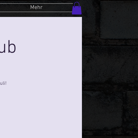
Mehr
lub
li!