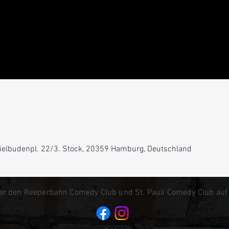
Spielbudenpl. 22/3. Stock, 20359 Hamburg, Deutschland
er den Reeperbahn Comedy Club und St. Pauli Comedy Club auf