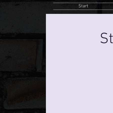
Start
St