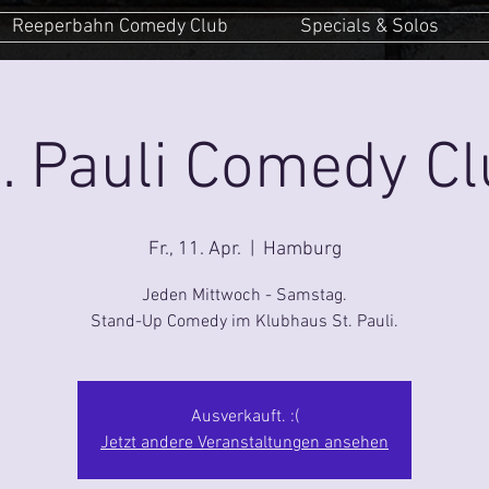
Reeperbahn Comedy Club
Specials & Solos
. Pauli Comedy C
Fr., 11. Apr.
  |  
Hamburg
Jeden Mittwoch - Samstag.
Stand-Up Comedy im Klubhaus St. Pauli.
Ausverkauft. :(
Jetzt andere Veranstaltungen ansehen