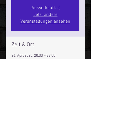
Ausverkauft. :(
Jetzt andere
Veranstaltungen ansehen
Zeit & Ort
26. Apr. 2025, 20:00 – 22:00
Hamburg, St. Pauli Spirit, Spielbudenpl.
22/3. Stock, 20359 Hamburg,
Deutschland
Mehr Infos über den Reeperbahn Comedy Club und St.
Pauli Comedy Club auf Social Media:
E-Mail:
moin@stpaulicomedyclub.de
Impressum / Datenschutz / AGB