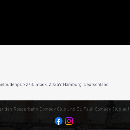
Spielbudenpl. 22/3. Stock, 20359 Hamburg, Deutschland
er den Reeperbahn Comedy Club und St. Pauli Comedy Club auf