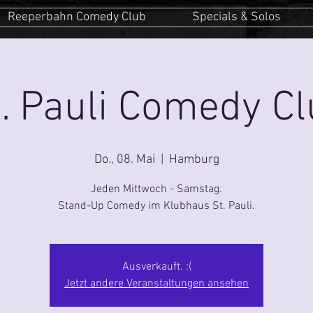
Reeperbahn Comedy Club
Specials & Solos
. Pauli Comedy C
Do., 08. Mai
  |  
Hamburg
Jeden Mittwoch - Samstag.
Stand-Up Comedy im Klubhaus St. Pauli.
Ausverkauft. :(
Jetzt andere Veranstaltungen ansehen