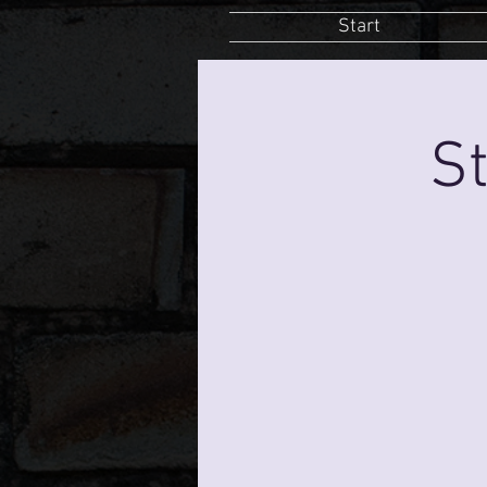
Start
St