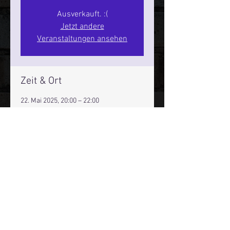
Ausverkauft. :(
Jetzt andere
Veranstaltungen ansehen
Zeit & Ort
22. Mai 2025, 20:00 – 22:00
Hamburg, St. Pauli Spirit, Spielbudenpl.
22/3. Stock, 20359 Hamburg,
Deutschland
Mehr Infos über den Reeperbahn Comedy Club und St.
Pauli Comedy Club auf Social Media:
E-Mail:
moin@stpaulicomedyclub.de
Impressum / Datenschutz / AGB