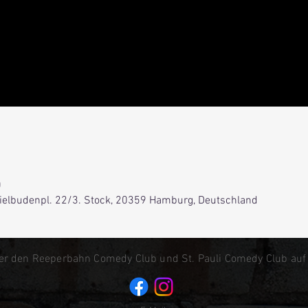
0
Spielbudenpl. 22/3. Stock, 20359 Hamburg, Deutschland
er den Reeperbahn Comedy Club und St. Pauli Comedy Club auf