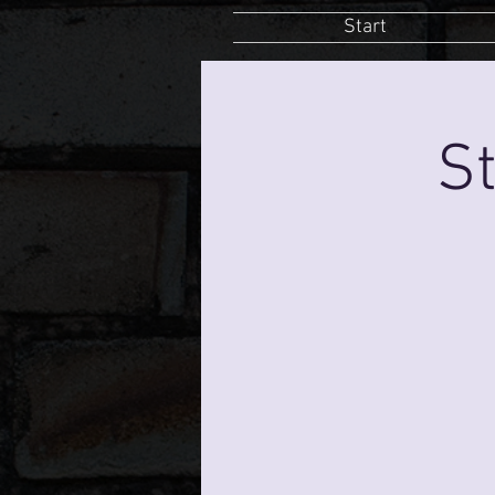
Start
St