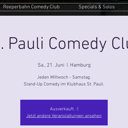
Reeperbahn Comedy Club
Specials & Solos
. Pauli Comedy C
Sa., 21. Juni
  |  
Hamburg
Jeden Mittwoch - Samstag.
Stand-Up Comedy im Klubhaus St. Pauli.
Ausverkauft. :(
Jetzt andere Veranstaltungen ansehen