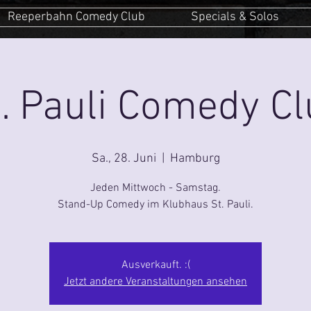
Reeperbahn Comedy Club
Specials & Solos
. Pauli Comedy C
Sa., 28. Juni
  |  
Hamburg
Jeden Mittwoch - Samstag.
Stand-Up Comedy im Klubhaus St. Pauli.
Ausverkauft. :(
Jetzt andere Veranstaltungen ansehen