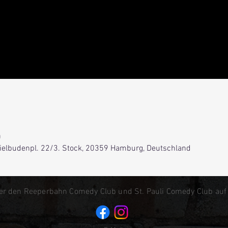
0
Spielbudenpl. 22/3. Stock, 20359 Hamburg, Deutschland
er den Reeperbahn Comedy Club und St. Pauli Comedy Club auf