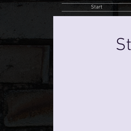
Start
St