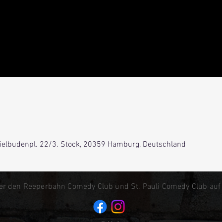
Spielbudenpl. 22/3. Stock, 20359 Hamburg, Deutschland
er den Reeperbahn Comedy Club und St. Pauli Comedy Club auf