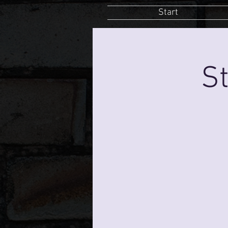
Start
St