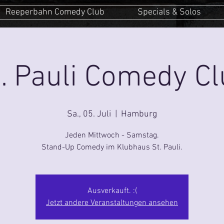
Reeperbahn Comedy Club
Specials & Solos
. Pauli Comedy C
Sa., 05. Juli
  |  
Hamburg
Jeden Mittwoch - Samstag.
Stand-Up Comedy im Klubhaus St. Pauli.
Ausverkauft. :(
Jetzt andere Veranstaltungen ansehen