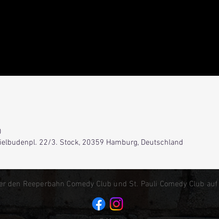
0
Spielbudenpl. 22/3. Stock, 20359 Hamburg, Deutschland
er den Reeperbahn Comedy Club und St. Pauli Comedy Club auf