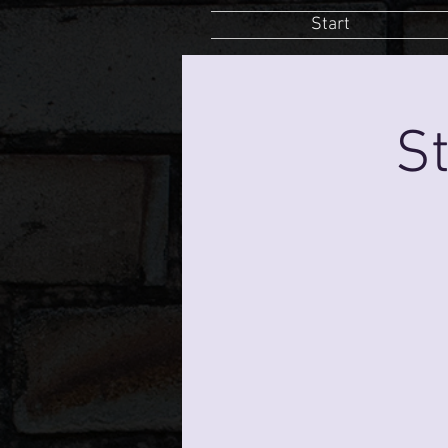
Start
St