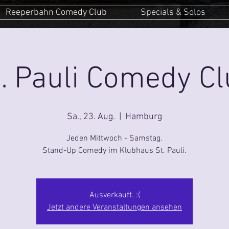
Reeperbahn Comedy Club
Specials & Solos
. Pauli Comedy C
Sa., 23. Aug.
  |  
Hamburg
Jeden Mittwoch - Samstag.
Stand-Up Comedy im Klubhaus St. Pauli.
Ausverkauft. :(
Jetzt andere Veranstaltungen ansehen