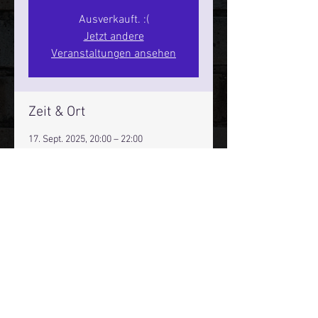
Ausverkauft. :(
Jetzt andere
Veranstaltungen ansehen
Zeit & Ort
17. Sept. 2025, 20:00 – 22:00
Hamburg, St. Pauli Spirit, Spielbudenpl.
22/3. Stock, 20359 Hamburg,
Deutschland
Mehr Infos über den Reeperbahn Comedy Club und St.
Pauli Comedy Club auf Social Media:
E-Mail:
moin@stpaulicomedyclub.de
Impressum / Datenschutz / AGB