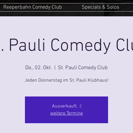
Reeperbahn Comedy Club
Specials & Solos
. Pauli Comedy C
Do., 02. Okt.
  |  
St. Pauli Comedy Club
Jeden Donnerstag im St. Pauli Klubhaus!
Ausverkauft. :(
weitere Termine