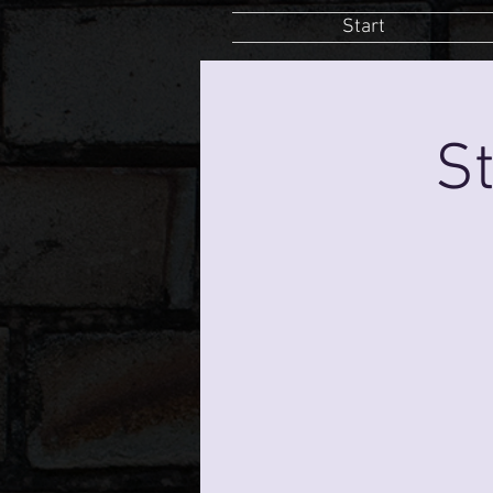
Start
St