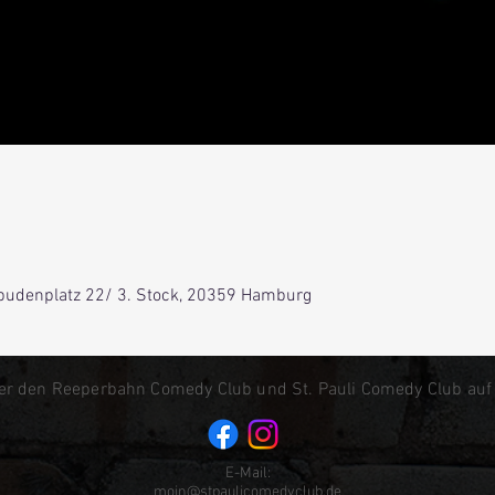
lbudenplatz 22/ 3. Stock, 20359 Hamburg
er den Reeperbahn Comedy Club und St. Pauli Comedy Club auf
E-Mail:
moin@stpaulicomedyclub.de