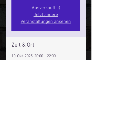
Ausverkauft. :(
Jetzt andere
Veranstaltungen ansehen
Zeit & Ort
10. Okt. 2025, 20:00 – 22:00
Hamburg, St. Pauli Spirit, Spielbudenpl.
22/3. Stock, 20359 Hamburg,
Deutschland
Mehr Infos über den Reeperbahn Comedy Club und St.
Pauli Comedy Club auf Social Media:
E-Mail:
moin@stpaulicomedyclub.de
Impressum / Datenschutz / AGB