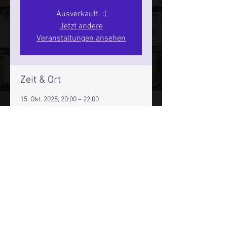
Ausverkauft. :(
Jetzt andere
Veranstaltungen ansehen
Zeit & Ort
15. Okt. 2025, 20:00 – 22:00
Hamburg, St. Pauli Spirit, Spielbudenpl.
22/3. Stock, 20359 Hamburg,
Deutschland
Mehr Infos über den Reeperbahn Comedy Club und St.
Pauli Comedy Club auf Social Media:
E-Mail:
moin@stpaulicomedyclub.de
Impressum / Datenschutz / AGB