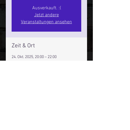
Ausverkauft. :(
Jetzt andere
Veranstaltungen ansehen
Zeit & Ort
24. Okt. 2025, 20:00 – 22:00
Hamburg, St. Pauli Spirit, Spielbudenpl.
22/3. Stock, 20359 Hamburg,
Deutschland
Mehr Infos über den Reeperbahn Comedy Club und St.
Pauli Comedy Club auf Social Media:
E-Mail:
moin@stpaulicomedyclub.de
Impressum / Datenschutz / AGB