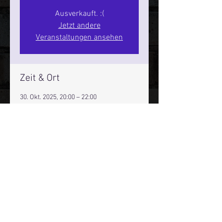
Ausverkauft. :(
Jetzt andere
Veranstaltungen ansehen
Zeit & Ort
30. Okt. 2025, 20:00 – 22:00
Hamburg, St. Pauli Spirit, Spielbudenpl.
22/3. Stock, 20359 Hamburg,
Deutschland
Mehr Infos über den Reeperbahn Comedy Club und St.
Pauli Comedy Club auf Social Media:
E-Mail:
moin@stpaulicomedyclub.de
Impressum / Datenschutz / AGB