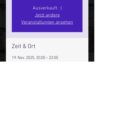
Ausverkauft. :(
Jetzt andere
Veranstaltungen ansehen
Zeit & Ort
19. Nov. 2025, 20:00 – 22:00
Hamburg, St. Pauli Spirit, Spielbudenpl.
22/3. Stock, 20359 Hamburg,
Deutschland
Mehr Infos über den Reeperbahn Comedy Club und St.
Pauli Comedy Club auf Social Media:
E-Mail:
moin@stpaulicomedyclub.de
Impressum / Datenschutz / AGB