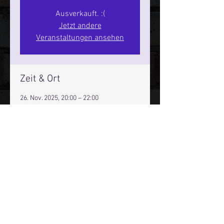
Ausverkauft. :(
Jetzt andere
Veranstaltungen ansehen
Zeit & Ort
26. Nov. 2025, 20:00 – 22:00
Hamburg, St. Pauli Spirit, Spielbudenpl.
22/3. Stock, 20359 Hamburg,
Deutschland
Mehr Infos über den Reeperbahn Comedy Club und St.
Pauli Comedy Club auf Social Media:
E-Mail:
moin@stpaulicomedyclub.de
Impressum / Datenschutz / AGB