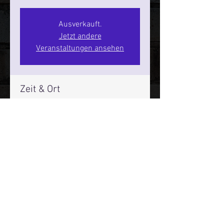
Ausverkauft.
Jetzt andere
Veranstaltungen ansehen
Zeit & Ort
21. März 2026, 20:00 – 22:00
SPIELBUDENPLATZ 22
Mehr Infos über den Reeperbahn Comedy Club und St.
Pauli Comedy Club auf Social Media:
E-Mail:
moin@stpaulicomedyclub.de
Impressum / Datenschutz / AGB