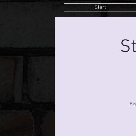
Start
St
Bi