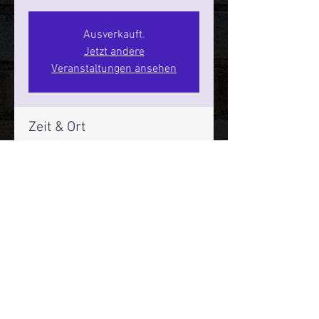
Ausverkauft.
Jetzt andere
Veranstaltungen ansehen
Zeit & Ort
14. Mai 2026, 20:00 – 22:00
SPIELBUDENPLATZ 22
Mehr Infos über den Reeperbahn Comedy Club und St.
Pauli Comedy Club auf Social Media:
E-Mail:
moin@stpaulicomedyclub.de
Impressum / Datenschutz / AGB