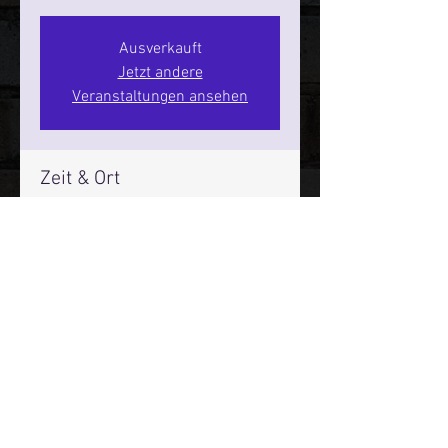
Ausverkauft
Jetzt andere
Veranstaltungen ansehen
Zeit & Ort
16. Mai 2026, 17:00 – 19:00
SPIELBUDENPLATZ 22
Mehr Infos über den Reeperbahn Comedy Club und St.
Pauli Comedy Club auf Social Media:
E-Mail:
moin@stpaulicomedyclub.de
Impressum / Datenschutz / AGB