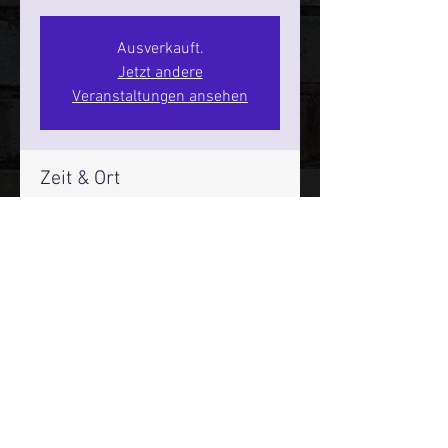
Ausverkauft.
Jetzt andere
Veranstaltungen ansehen
Zeit & Ort
23. Mai 2026, 20:00 – 22:00
SPIELBUDENPLATZ 22
Mehr Infos über den Reeperbahn Comedy Club und St.
Pauli Comedy Club auf Social Media:
E-Mail:
moin@stpaulicomedyclub.de
Impressum / Datenschutz / AGB