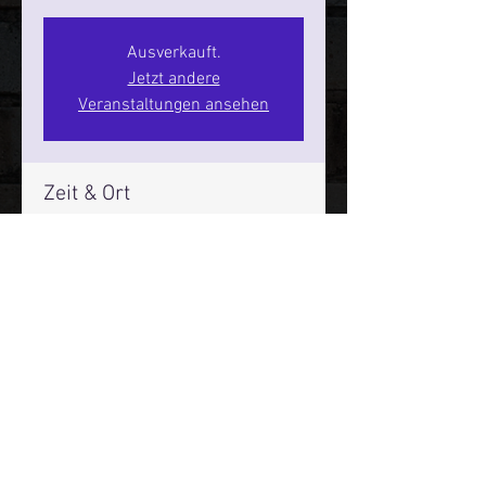
Ausverkauft.
Jetzt andere
Veranstaltungen ansehen
Zeit & Ort
28. Mai 2026, 20:00 – 22:00
SPIELBUDENPLATZ 22
Mehr Infos über den Reeperbahn Comedy Club und St.
Pauli Comedy Club auf Social Media:
E-Mail:
moin@stpaulicomedyclub.de
Impressum / Datenschutz / AGB