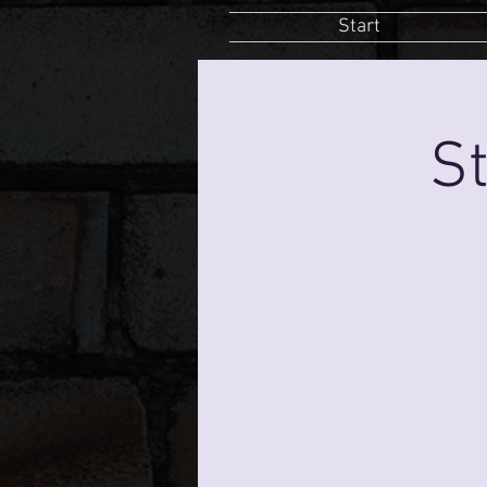
Start
St