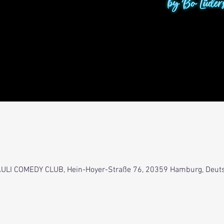
 PAULI COMEDY CLUB, Hein-Hoyer-Straße 76, 20359 Hamburg, Deut