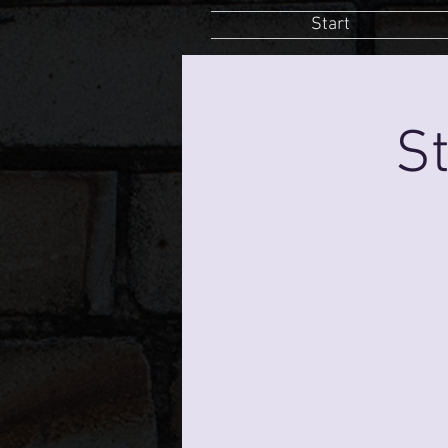
Start
St