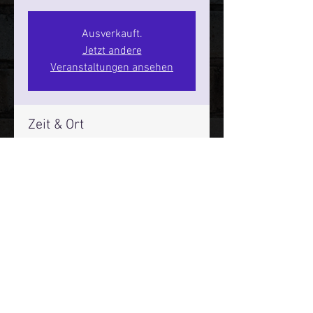
Ausverkauft.
Jetzt andere
Veranstaltungen ansehen
Zeit & Ort
13. Aug. 2026, 20:00 – 22:00
SPIELBUDENPLATZ 22
Mehr Infos über den Reeperbahn Comedy Club und St.
Pauli Comedy Club auf Social Media:
E-Mail:
moin@stpaulicomedyclub.de
Impressum / Datenschutz / AGB