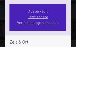
Ausverkauft
Jetzt andere
Veranstaltungen ansehen
Zeit & Ort
22. Aug. 2026, 17:00 – 19:00
SPIELBUDENPLATZ 22
Mehr Infos über den Reeperbahn Comedy Club und St.
Pauli Comedy Club auf Social Media:
E-Mail:
moin@stpaulicomedyclub.de
Impressum / Datenschutz / AGB