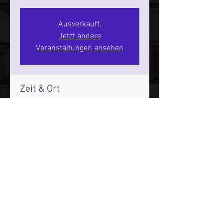
Ausverkauft.
Jetzt andere
Veranstaltungen ansehen
Zeit & Ort
11. Sept. 2026, 20:00 – 22:00
SPIELBUDENPLATZ 22
Mehr Infos über den Reeperbahn Comedy Club und St.
Pauli Comedy Club auf Social Media:
E-Mail:
moin@stpaulicomedyclub.de
Impressum / Datenschutz / AGB