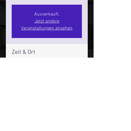
Ausverkauft.
Jetzt andere
Veranstaltungen ansehen
Zeit & Ort
17. Sept. 2026, 20:00 – 22:00
SPIELBUDENPLATZ 22
Mehr Infos über den Reeperbahn Comedy Club und St.
Pauli Comedy Club auf Social Media:
E-Mail:
moin@stpaulicomedyclub.de
Impressum / Datenschutz / AGB